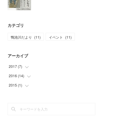
カテゴリ
鴨池川だより
(
11
)
イベント
(
11
)
アーカイブ
2017
(
7
)
2016
(
14
(
1
)
)
(
1
)
2015
(
1
)
(
1
)
(
3
)
(
3
)
(
1
)
(
2
)
(
3
)
(
5
)
(
2
)