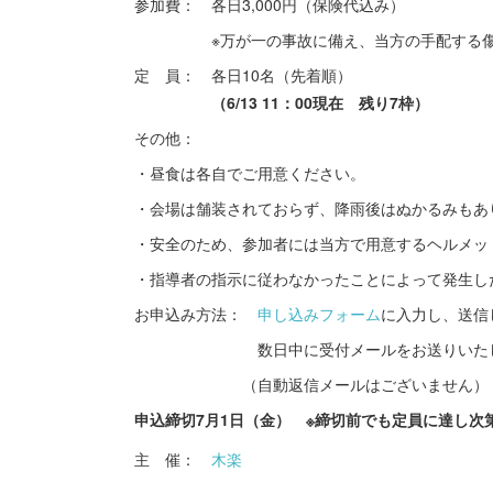
参加費： 各日3,000円（保険代込み）
※万が一の事故に備え、当方の手配する傷害
定 員： 各日10名（先着順）
（6/13 11：00現在 残り7枠）
その他：
・昼食は各自でご用意ください。
・会場は舗装されておらず、降雨後はぬかるみもあ
・安全のため、参加者には当方で用意するヘルメッ
・指導者の指示に従わなかったことによって発生し
お申込み方法：
申し込みフォーム
に入力し、送信
数日中に受付メールをお送りいたし
（自動返信メールはございません）
申込締切7月1日（金） ※締切前でも定員に達し次
主 催：
木楽